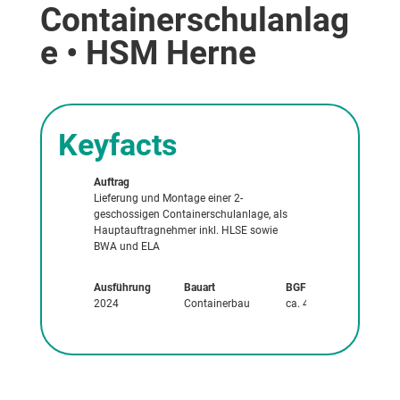
Containerschulanlag
e • HSM Herne
Keyfacts
Auftrag
Außenverkleidung
Lieferung und Montage einer 2-
RAL 5018 – Türkisb
geschossigen Containerschulanlage, als
Rundrahmen RAL 70
Hauptauftragnehmer inkl. HLSE sowie
BWA und ELA
Ausführung
Bauart
BGF
Auftr
2024
Containerbau
ca. 458 m²
805.02