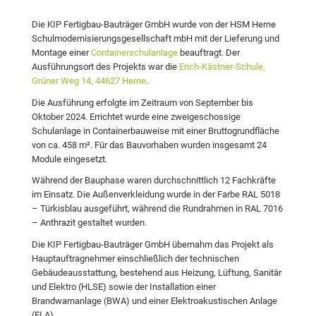
Die KIP Fertigbau-Bauträger GmbH wurde von der HSM Herne
Schulmodernisierungsgesellschaft mbH mit der Lieferung und
Montage einer
Containerschulanlage
beauftragt. Der
Ausführungsort des Projekts war die
Erich-Kästner-Schule,
Grüner Weg 14, 44627 Herne
.
Die Ausführung erfolgte im Zeitraum von September bis
Oktober 2024. Errichtet wurde eine zweigeschossige
Schulanlage in Containerbauweise mit einer Bruttogrundfläche
von ca. 458 m². Für das Bauvorhaben wurden insgesamt 24
Module eingesetzt.
Während der Bauphase waren durchschnittlich 12 Fachkräfte
im Einsatz. Die Außenverkleidung wurde in der Farbe RAL 5018
– Türkisblau ausgeführt, während die Rundrahmen in RAL 7016
– Anthrazit gestaltet wurden.
Die KIP Fertigbau-Bauträger GmbH übernahm das Projekt als
Hauptauftragnehmer einschließlich der technischen
Gebäudeausstattung, bestehend aus Heizung, Lüftung, Sanitär
und Elektro (HLSE) sowie der Installation einer
Brandwarnanlage (BWA) und einer Elektroakustischen Anlage
(ELA).