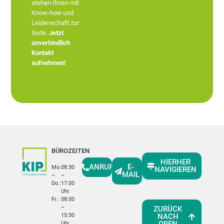
stehen Ihnen mit
Know-how und
Leidenschaft zur
Seite.
Jetzt
unverbindlich
Kontakt
aufnehmen!
BÜROZEITEN
HIERHER
ANRUF
E-
Mo.
08:30
NAVIGIEREN
MAIL
–
–
Do.:
17:00
Uhr
Fr.:
08:00
–
ZURÜCK
15:30
NACH
Uhr