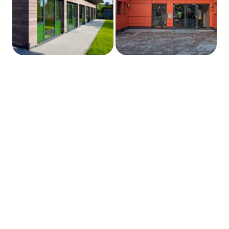
Container­bau
Exklusiv­bau